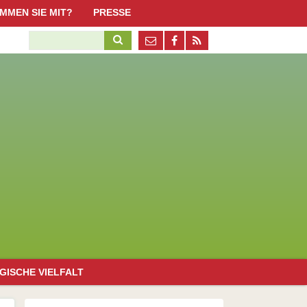
Navigation
MMEN SIE MIT?
PRESSE
überspringen
ktiv werden, aber wie?
Suchbegriffe
Pressestimmen
n Schöneweide
obs / Ehrenamtliche
Pressematerial / Downloads
penden
erliner Promi-Standorte mit Honigbienen
irche/Kultur
issenschaft/Bildung
olitik/Organisationen
irtschaft
uropäische Bürgerinitiative "Bienen und Bauern retten!"
Navigation
GISCHE VIELFALT
überspringen
emeines