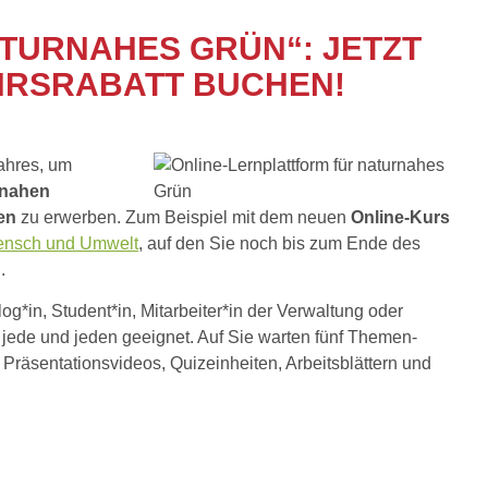
ben / More than honey
Wildbiene des Jahres
Naturgarten selbst anlegen
Berli
ATURNAHES GRÜN“: JETZT
i
Wildbiene des Monats
Wildbienenbuffets
Ökos
HRSRABATT BUCHEN!
äße Bienenhaltung
Hummeln
Gartenarbeitsschulen
Gefä
 Biene - Wespe, Lebensweg einer Arbeiterin
Wespen und Hornissen
Literatur
Wiss
kertag
Bestäubungsfunktion
Links
Wesp
ahres, um
tierärzte
Gefährdung
Schm
rnahen
en
zu erwerben. Zum Beispiel mit dem neuen
Online-Kurs
Schutz und Hilfe
Biol
Mensch und Umwelt
, auf den Sie noch bis zum Ende des
Literatur
Liter
.
Links
og*in, Student*in, Mitarbeiter*in der Verwaltung oder
für jede und jeden geeignet. Auf Sie warten fünf Themen-
 Präsentationsvideos, Quizeinheiten, Arbeitsblättern und