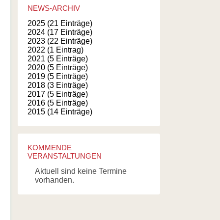
ner Strategie zur Biologischen Vielfalt
NEWS-ARCHIV
ystemdienstleistungen
2025 (21 Einträge)
2024 (17 Einträge)
hrdung und Schutz
2023 (22 Einträge)
2022 (1 Eintrag)
enswertes gemischt
2021 (5 Einträge)
2020 (5 Einträge)
en und Hornissen
2019 (5 Einträge)
etterlinge
2018 (3 Einträge)
2017 (5 Einträge)
ogische Kuriositäten
2016 (5 Einträge)
2015 (14 Einträge)
atur
KOMMENDE
VERANSTALTUNGEN
Aktuell sind keine Termine
vorhanden.