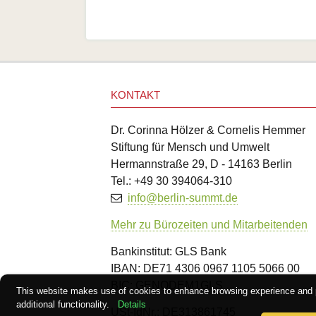
KONTAKT
Dr. Corinna Hölzer & Cornelis Hemmer
Stiftung für Mensch und Umwelt
Hermannstraße 29, D - 14163 Berlin
Tel.: +49 30 394064-310
info@berlin-summt.de
Mehr zu Bürozeiten und Mitarbeitenden
Bankinstitut: GLS Bank
IBAN: DE71 4306 0967 1105 5066 00
BIC: GENODEM1GLS
This website makes use of cookies to enhance browsing experience and 
additional functionality.
Details
USt-IdNr.: DE313861745