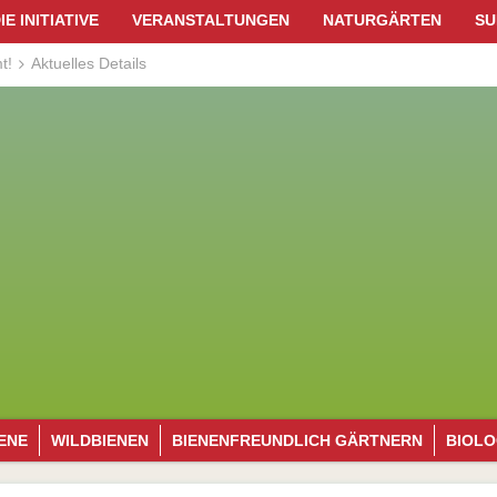
IE INITIATIVE
VERANSTALTUNGEN
NATURGÄRTEN
SU
Die Initiative
Von uns geplant
A
t!
Aktuelles Details
Die Initiatoren
Wildbienenschaugarte
J
Das Team
S
Unsere Auszeichnungen
B
K
W
P
W
E
IENE
WILDBIENEN
BIENEN­FREUNDLICH GÄRTNERN
BIOLO
sfunktion
Wildbienenarten
Allgemein
Allg