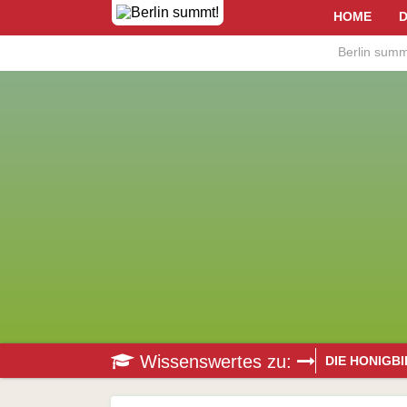
HOME
D
Berlin summ
Wissenswertes zu:
DIE HONIGB
Bestäubung