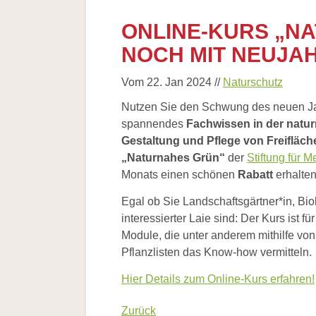
Bienenster
ONLINE-KURS „N
Stadtimkere
NOCH MIT NEUJA
Wesensgem
Unterschied
Vom 22. Jan 2024
//
Naturschutz
Berliner Im
Nutzen Sie den Schwung des neuen J
Bezirksamts
spannendes
Fachwissen in der natu
Gestaltung und Pflege von Freifläch
Literatur
„Naturnahes Grün“
der
Stiftung für 
Links
Monats einen schönen
Rabatt
erhalten
Egal ob Sie Landschaftsgärtner*in, Biol
interessierter Laie sind: Der Kurs ist 
Module, die unter anderem mithilfe von
Pflanzlisten das Know-how vermitteln.
Hier Details zum Online-Kurs erfahren!
Zurück