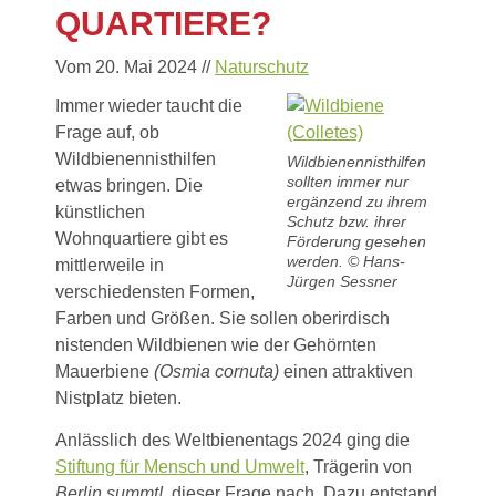
QUARTIERE?
Vom 20. Mai 2024
//
Naturschutz
Immer wieder taucht die
Frage auf, ob
Wildbienennisthilfen
Wildbienennisthilfen
sollten immer nur
etwas bringen. Die
ergänzend zu ihrem
künstlichen
Schutz bzw. ihrer
Wohnquartiere gibt es
Förderung gesehen
werden. © Hans-
mittlerweile in
Jürgen Sessner
verschiedensten Formen,
Farben und Größen. Sie sollen oberirdisch
nistenden Wildbienen wie der Gehörnten
Mauerbiene
(Osmia cornuta)
einen attraktiven
Nistplatz bieten.
Anlässlich des Weltbienentags 2024 ging die
Stiftung für Mensch und Umwelt
, Trägerin von
Berlin summt!
, dieser Frage nach. Dazu entstand