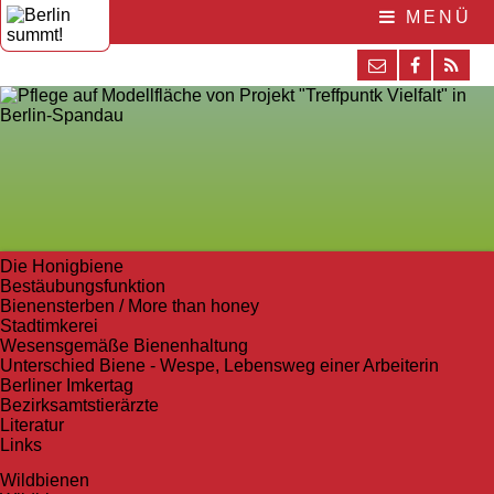
MENÜ
Die Honigbiene
Bestäubungsfunktion
Bienensterben / More than honey
Stadtimkerei
Wesensgemäße Bienenhaltung
Unterschied Biene - Wespe, Lebensweg einer Arbeiterin
Berliner Imkertag
Bezirksamtstierärzte
Literatur
Links
Wildbienen