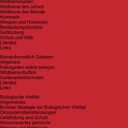
Wildbienenarten
Wildbiene des Jahres
Wildbiene des Monats
Hummeln
Wespen und Hornissen
Bestäubungsfunktion
Gefährdung
Schutz und Hilfe
Literatur
Links
Bienen­freundlich Gärtnern
Allgemein
Naturgarten selbst anlegen
Wildbienenbuffets
Gartenarbeitsschulen
Literatur
Links
Biologische Vielfalt
Allgemeines
Berliner Strategie zur Biologischen Vielfalt
Ökosystemdienstleistungen
Gefährdung und Schutz
Wissenswertes gemischt
Wespen und Hornissen