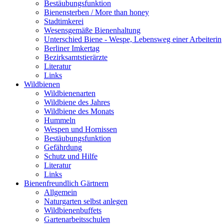
Bestäubungsfunktion
Bienensterben / More than honey
Stadtimkerei
Wesensgemäße Bienenhaltung
Unterschied Biene - Wespe, Lebensweg einer Arbeiterin
Berliner Imkertag
Bezirksamtstierärzte
Literatur
Links
Wildbienen
Wildbienenarten
Wildbiene des Jahres
Wildbiene des Monats
Hummeln
Wespen und Hornissen
Bestäubungsfunktion
Gefährdung
Schutz und Hilfe
Literatur
Links
Bienen­freundlich Gärtnern
Allgemein
Naturgarten selbst anlegen
Wildbienenbuffets
Gartenarbeitsschulen