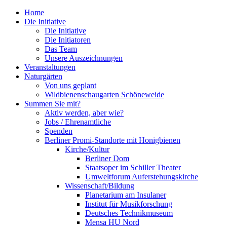
Home
Die Initiative
Die Initiative
Die Initiatoren
Das Team
Unsere Auszeichnungen
Veranstaltungen
Naturgärten
Von uns geplant
Wildbienenschaugarten Schöneweide
Summen Sie mit?
Aktiv werden, aber wie?
Jobs / Ehrenamtliche
Spenden
Berliner Promi-Standorte mit Honigbienen
Kirche/Kultur
Berliner Dom
Staatsoper im Schiller Theater
Umweltforum Auferstehungskirche
Wissenschaft/Bildung
Planetarium am Insulaner
Institut für Musikforschung
Deutsches Technikmuseum
Mensa HU Nord