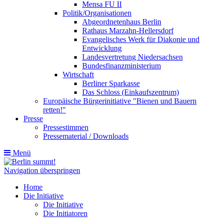
Mensa FU II
Politik/Organisationen
Abgeordnetenhaus Berlin
Rathaus Marzahn-Hellersdorf
Evangelisches Werk für Diakonie und
Entwicklung
Landesvertretung Niedersachsen
Bundesfinanzministerium
Wirtschaft
Berliner Sparkasse
Das Schloss (Einkaufszentrum)
Europäische Bürgerinitiative "Bienen und Bauern
retten!"
Presse
Pressestimmen
Pressematerial / Downloads
Menü
Navigation überspringen
Home
Die Initiative
Die Initiative
Die Initiatoren