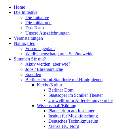
Home
Die Initiative
Die Initiative
Die Initiatoren
Das Team
Unsere Auszeichnungen
Veranstaltungen
Naturgärten
Von uns geplant
Wildbienenschaugarten Schöneweide
Summen Sie mit?
Aktiv werden, aber wie?
Jobs / Ehrenamtliche
Spenden
Berliner Promi-Standorte mit Honigbienen
Kirche/Kultur
Berliner Dom
Staatsoper im Schiller Theater
Umweltforum Auferstehungskirche
Wissenschaft/Bildung
Planetarium am Insulaner
Institut für Musikforschung
Deutsches Technikmuseum
Mensa HU Nord