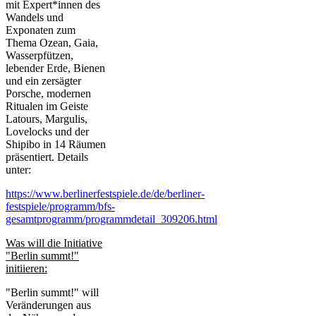
mit Expert*innen des
Wandels und
Exponaten zum
Thema Ozean, Gaia,
Wasserpfützen,
lebender Erde, Bienen
und ein zersägter
Porsche, modernen
Ritualen im Geiste
Latours, Margulis,
Lovelocks und der
Shipibo in 14 Räumen
präsentiert. Details
unter:
https://www.berlinerfestspiele.de/de/berliner-
festspiele/programm/bfs-
gesamtprogramm/programmdetail_309206.html
Was will die Initiative
"Berlin summt!"
initiieren:
"Berlin summt!" will
Veränderungen aus