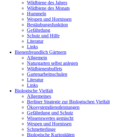
Wildbiene des Jahres
Wildbiene des Monats
Hummeln
Wespen und Hornissen
Bestäubungsfunktion
Gefährdung
Schutz und Hilfe
Literatur
Links
Bienen­freundlich Gärtnern
Allgemein
Naturgarten selbst anlegen
Wildbienenbuffets
Gartenarbeitsschulen
Literatur
Links
Biologische Vielfalt
Allgemeines
Berliner Strategie zur Biologischen Vielfalt
Ökosystemdienstleistungen
Gefährdung und Schutz
Wissenswertes gemischt
Wespen und Hornissen
Schmetterlinge
Biologische Kuriositäten