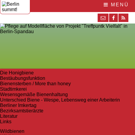
MENÜ
Die Honigbiene
Bestäubungsfunktion
Bienensterben / More than honey
Stadtimkerei
Wesensgemäße Bienenhaltung
Unterschied Biene - Wespe, Lebensweg einer Arbeiterin
Berliner Imkertag
Bezirksamtstierärzte
Literatur
Links
Wildbienen