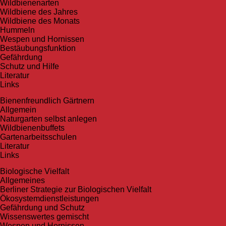
Wildbienenarten
Wildbiene des Jahres
Wildbiene des Monats
Hummeln
Wespen und Hornissen
Bestäubungsfunktion
Gefährdung
Schutz und Hilfe
Literatur
Links
Bienen­freundlich Gärtnern
Allgemein
Naturgarten selbst anlegen
Wildbienenbuffets
Gartenarbeitsschulen
Literatur
Links
Biologische Vielfalt
Allgemeines
Berliner Strategie zur Biologischen Vielfalt
Ökosystemdienstleistungen
Gefährdung und Schutz
Wissenswertes gemischt
Wespen und Hornissen