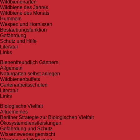
Wildbienenarten
Wildbiene des Jahres
Wildbiene des Monats
Hummeln
Wespen und Hornissen
Bestäubungsfunktion
Gefährdung
Schutz und Hilfe
Literatur
Links
Bienen­freundlich Gärtnern
Allgemein
Naturgarten selbst anlegen
Wildbienenbuffets
Gartenarbeitsschulen
Literatur
Links
Biologische Vielfalt
Allgemeines
Berliner Strategie zur Biologischen Vielfalt
Ökosystemdienstleistungen
Gefährdung und Schutz
Wissenswertes gemischt
Wespen und Hornissen