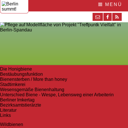
MENÜ
Die Honigbiene
Bestäubungsfunktion
Bienensterben / More than honey
Stadtimkerei
Wesensgemäße Bienenhaltung
Unterschied Biene - Wespe, Lebensweg einer Arbeiterin
Berliner Imkertag
Bezirksamtstierärzte
Literatur
Links
Wildbienen