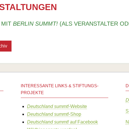
ben / More than honey
Wildbiene des Jahres
Naturgarten selbst anlegen
Berli
STALTUNGEN
i
Wildbiene des Monats
Wildbienenbuffets
Ökos
äße Bienenhaltung
Hummeln
Gartenarbeitsschulen
Gefä
 MIT
BERLIN SUMMT!
(ALS VERANSTALTER OD
 Biene - Wespe, Lebensweg einer Arbeiterin
Wespen und Hornissen
Literatur
Wiss
kertag
Bestäubungsfunktion
Links
Wesp
chiv
tierärzte
Gefährdung
Schm
Schutz und Hilfe
Biol
Literatur
Liter
Links
INTERESSANTE LINKS & STIFTUNGS-
D
PROJEKTE
D
Deutschland summt!-
Website
S
Deutschland summt!
-Shop
Deutschland summt!
auf Facebook
N