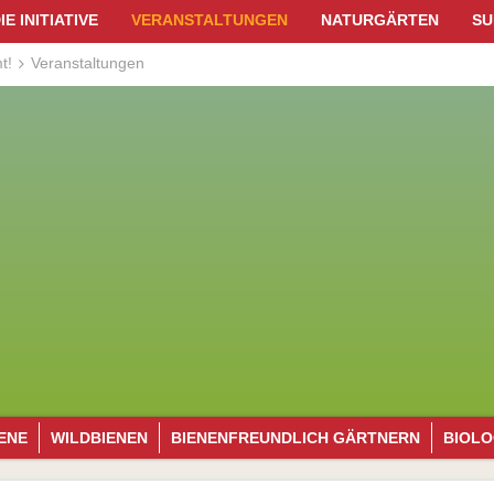
IE INITIATIVE
VERANSTALTUNGEN
NATURGÄRTEN
SU
Die Initiative
Von uns geplant
A
t!
Veranstaltungen
Die Initiatoren
Wildbienenschaugarte
J
Das Team
S
Unsere Auszeichnungen
B
K
W
P
W
E
IENE
WILDBIENEN
BIENEN­FREUNDLICH GÄRTNERN
BIOLO
sfunktion
Wildbienenarten
Allgemein
Allg