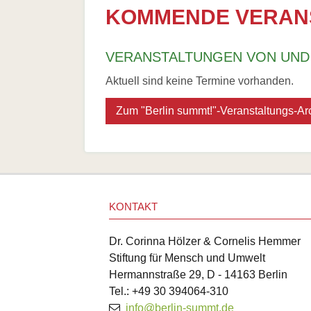
Bienenster
KOMMENDE VERAN
Stadtimkere
Wesensgem
VERANSTALTUNGEN VON UND
Unterschied
Aktuell sind keine Termine vorhanden.
Berliner Im
Zum "Berlin summt!"-Veranstaltungs-Ar
Bezirksamts
Literatur
Links
KONTAKT
Dr. Corinna Hölzer & Cornelis Hemmer
Stiftung für Mensch und Umwelt
Hermannstraße 29, D - 14163 Berlin
Tel.: +49 30 394064-310
info@berlin-summt.de