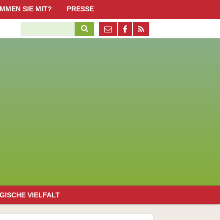
Navigation
MMEN SIE MIT?
PRESSE
überspringen
ktiv werden, aber wie?
Suchbegriffe
Pressestimmen
n Schöneweide
obs / Ehrenamtliche
Pressematerial / Downloads
penden
erliner Promi-Standorte mit Honigbienen
irche/Kultur
issenschaft/Bildung
olitik/Organisationen
irtschaft
uropäische Bürgerinitiative "Bienen und Bauern retten!"
Navigation
GISCHE VIELFALT
überspringen
emeines