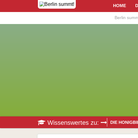
HOME
D
Berlin summ
Wissenswertes zu:
DIE HONIGB
Bestäubung