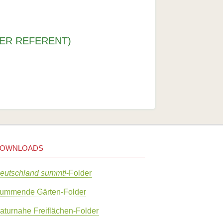
ner Strategie zur Biologischen Vielfalt
ystemdienstleistungen
hrdung und Schutz
ER REFERENT)
enswertes gemischt
en und Hornissen
etterlinge
ogische Kuriositäten
atur
OWNLOADS
eutschland summt!
-Folder
ummende Gärten-Folder
aturnahe Freiflächen-Folder