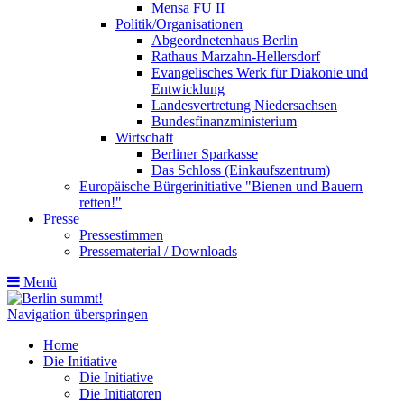
Mensa FU II
Politik/Organisationen
Abgeordnetenhaus Berlin
Rathaus Marzahn-Hellersdorf
Evangelisches Werk für Diakonie und
Entwicklung
Landesvertretung Niedersachsen
Bundesfinanzministerium
Wirtschaft
Berliner Sparkasse
Das Schloss (Einkaufszentrum)
Europäische Bürgerinitiative "Bienen und Bauern
retten!"
Presse
Pressestimmen
Pressematerial / Downloads
Menü
Navigation überspringen
Home
Die Initiative
Die Initiative
Die Initiatoren