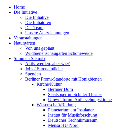
Home
Die Initiative
Die Initiative
Die Initiatoren
Das Team
Unsere Auszeichnungen
Veranstaltungen
Naturgärten
Von uns geplant
Wildbienenschaugarten Schöneweide
Summen Sie mit?
Aktiv werden, aber wie?
Jobs / Ehrenamtliche
Spenden
Berliner Promi-Standorte mit Honigbienen
Kirche/Kultur
Berliner Dom
Staatsoper im Schiller Theater
Umweltforum Auferstehungskirche
Wissenschaft/Bildung
Planetarium am Insulaner
Institut für Musikforschung
Deutsches Technikmuseum
Mensa HU Nord