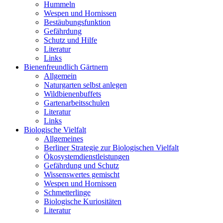
Hummeln
Wespen und Hornissen
Bestäubungsfunktion
Gefährdung
Schutz und Hilfe
Literatur
Links
Bienen­freundlich Gärtnern
Allgemein
Naturgarten selbst anlegen
Wildbienenbuffets
Gartenarbeitsschulen
Literatur
Links
Biologische Vielfalt
Allgemeines
Berliner Strategie zur Biologischen Vielfalt
Ökosystemdienstleistungen
Gefährdung und Schutz
Wissenswertes gemischt
Wespen und Hornissen
Schmetterlinge
Biologische Kuriositäten
Literatur