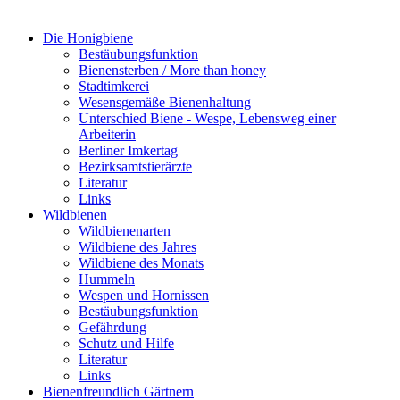
Die Honigbiene
Bestäubungsfunktion
Bienensterben / More than honey
Stadtimkerei
Wesensgemäße Bienenhaltung
Unterschied Biene - Wespe, Lebensweg einer
Arbeiterin
Berliner Imkertag
Bezirksamtstierärzte
Literatur
Links
Wildbienen
Wildbienenarten
Wildbiene des Jahres
Wildbiene des Monats
Hummeln
Wespen und Hornissen
Bestäubungsfunktion
Gefährdung
Schutz und Hilfe
Literatur
Links
Bienen­freundlich Gärtnern