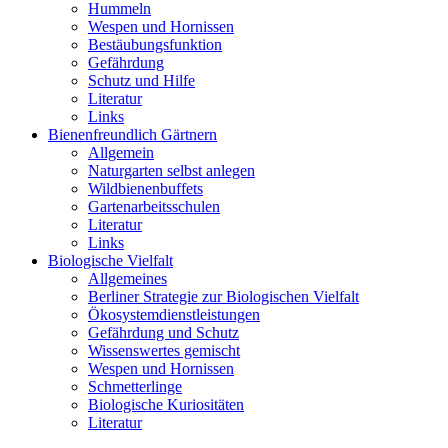
Hummeln
Wespen und Hornissen
Bestäubungsfunktion
Gefährdung
Schutz und Hilfe
Literatur
Links
Bienen­freundlich Gärtnern
Allgemein
Naturgarten selbst anlegen
Wildbienenbuffets
Gartenarbeitsschulen
Literatur
Links
Biologische Vielfalt
Allgemeines
Berliner Strategie zur Biologischen Vielfalt
Ökosystemdienstleistungen
Gefährdung und Schutz
Wissenswertes gemischt
Wespen und Hornissen
Schmetterlinge
Biologische Kuriositäten
Literatur