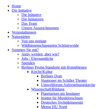
Home
Die Initiative
Die Initiative
Die Initiatoren
Das Team
Unsere Auszeichnungen
Veranstaltungen
Naturgärten
Von uns geplant
Wildbienenschaugarten Schöneweide
Summen Sie mit?
Aktiv werden, aber wie?
Jobs / Ehrenamtliche
Spenden
Berliner Promi-Standorte mit Honigbienen
Kirche/Kultur
Berliner Dom
Staatsoper im Schiller Theater
Umweltforum Auferstehungskirche
Wissenschaft/Bildung
Planetarium am Insulaner
Institut für Musikforschung
Deutsches Technikmuseum
Mensa HU Nord