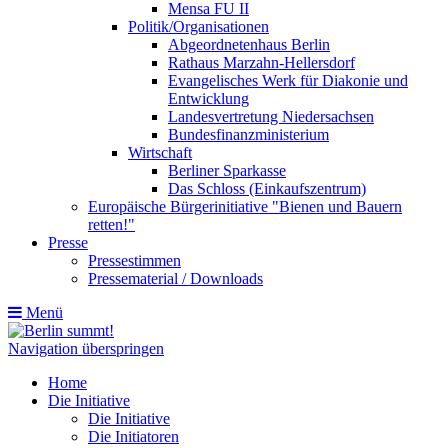
Mensa FU II
Politik/Organisationen
Abgeordnetenhaus Berlin
Rathaus Marzahn-Hellersdorf
Evangelisches Werk für Diakonie und
Entwicklung
Landesvertretung Niedersachsen
Bundesfinanzministerium
Wirtschaft
Berliner Sparkasse
Das Schloss (Einkaufszentrum)
Europäische Bürgerinitiative "Bienen und Bauern
retten!"
Presse
Pressestimmen
Pressematerial / Downloads
Menü
Navigation überspringen
Home
Die Initiative
Die Initiative
Die Initiatoren