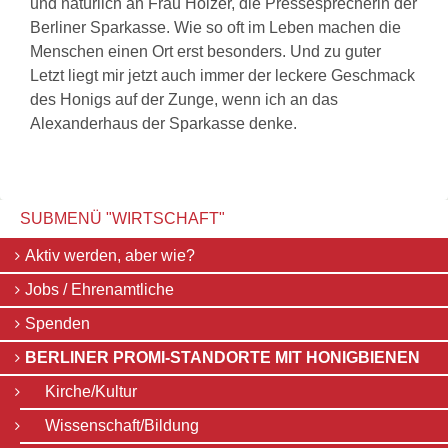
und natürlich an Frau Holzer, die Pressesprecherin der
Berliner Sparkasse. Wie so oft im Leben machen die
Menschen einen Ort erst besonders. Und zu guter
Letzt liegt mir jetzt auch immer der leckere Geschmack
des Honigs auf der Zunge, wenn ich an das
Alexanderhaus der Sparkasse denke.
SUBMENÜ "
WIRTSCHAFT
"
Navigation
Aktiv werden, aber wie?
überspringen
Jobs / Ehrenamtliche
Spenden
BERLINER PROMI-STANDORTE MIT HONIGBIENEN
Kirche/Kultur
Wissenschaft/Bildung