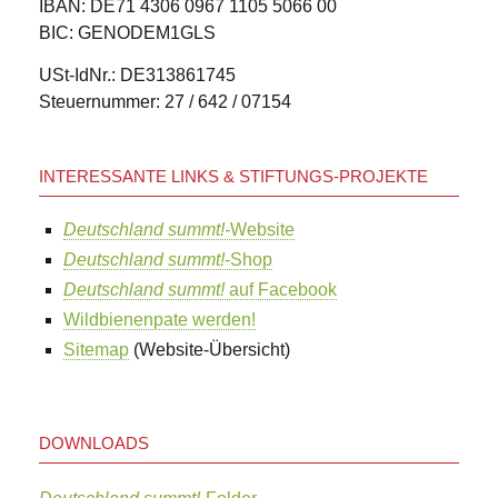
IBAN: DE71 4306 0967 1105 5066 00
BIC: GENODEM1GLS
USt-IdNr.: DE313861745
Steuernummer: 27 / 642 / 07154
INTERESSANTE LINKS & STIFTUNGS-PROJEKTE
Deutschland summt!-
Website
Deutschland summt!
-Shop
Deutschland summt!
auf Facebook
Wildbienenpate werden!
Sitemap
(Website-Übersicht)
DOWNLOADS