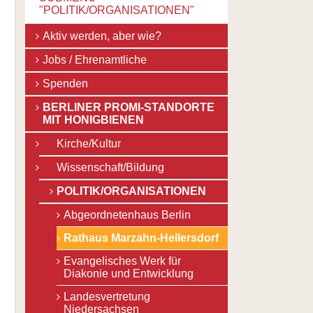
"
POLITIK/ORGANISATIONEN
"
Navigation
Aktiv werden, aber wie?
überspringen
Jobs / Ehrenamtliche
Spenden
BERLINER PROMI-STANDORTE
MIT HONIGBIENEN
Kirche/Kultur
Wissenschaft/Bildung
POLITIK/ORGANISATIONEN
Abgeordnetenhaus Berlin
Rathaus Marzahn-Hellersdorf
Evangelisches Werk für
Diakonie und Entwicklung
Landesvertretung
Niedersachsen