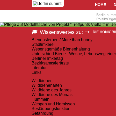
HOME
D
Berlin summ
Politik/Orga
Wissenswertes zu:
DIE HONIGB
Bienensterben / More than honey
Bestäubung
Stadtimkerei
Bienenster
Wesensgemäße Bienenhaltung
Unterschied Biene - Wespe, Lebensweg einer 
Stadtimkere
Berliner Imkertag
Bezirksamtstierärzte
Wesensgem
Literatur
Links
Unterschied
Wildbienen
Berliner Im
Wildbienenarten
Bezirksamts
Wildbiene des Jahres
Wildbiene des Monats
Literatur
Hummeln
Wespen und Hornissen
Links
Bestäubungsfunktion
Gefährdung