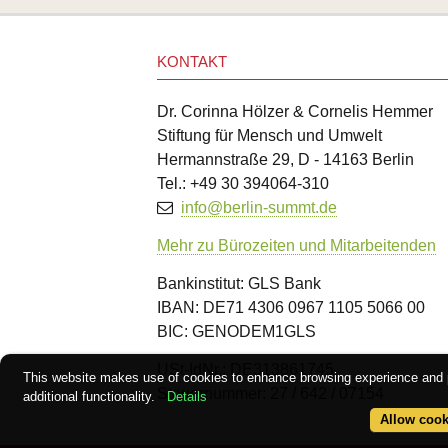
KONTAKT
Dr. Corinna Hölzer & Cornelis Hemmer
Stiftung für Mensch und Umwelt
Hermannstraße 29, D - 14163 Berlin
Tel.: +49 30 394064-310
info@berlin-summt.de
Mehr zu Bürozeiten und Mitarbeitenden
Bankinstitut: GLS Bank
IBAN: DE71 4306 0967 1105 5066 00
BIC: GENODEM1GLS
USt-IdNr.: DE313861745
This website makes use of cookies to enhance browsing experience and 
Steuernummer: 27 / 642 / 07154
additional functionality.
Details
Allow cook