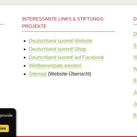
INTERESSANTE LINKS & STIFTUNGS-
D
PROJEKTE
D
Deutschland summt!-
Website
S
Deutschland summt!
-Shop
Deutschland summt!
auf Facebook
N
Wildbienenpate werden!
W
Sitemap
(Website-Übersicht)
B
J
J
B
provide
ies