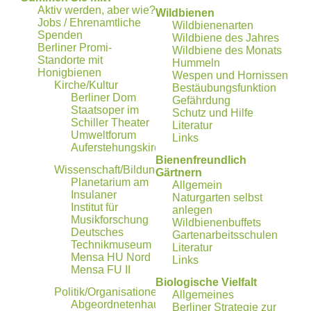
Aktiv werden, aber wie?
Wildbienen
Jobs / Ehrenamtliche
Wildbienenarten
Spenden
Wildbiene des Jahres
Berliner Promi-
Wildbiene des Monats
Standorte mit
Hummeln
Honigbienen
Wespen und Hornissen
Kirche/Kultur
Bestäubungsfunktion
Berliner Dom
Gefährdung
Staatsoper im
Schutz und Hilfe
Schiller Theater
Literatur
Umweltforum
Links
Auferstehungskirche
Bienen­freundlich
Wissenschaft/Bildung
Gärtnern
Planetarium am
Allgemein
Insulaner
Naturgarten selbst
Institut für
anlegen
Musikforschung
Wildbienenbuffets
Deutsches
Gartenarbeitsschulen
Technikmuseum
Literatur
Mensa HU Nord
Links
Mensa FU II
Biologische Vielfalt
Politik/Organisationen
Allgemeines
Abgeordnetenhaus
Berliner Strategie zur