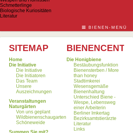
Schmetterlinge
Biologische Kuriositäten
Literatur
BIENEN-MENÜ
SITEMAP
BIENENCENTE
Home
Die Honigbiene
Die Initiative
Bestäubungsfunktion
Die Initiative
Bienensterben / More
Die Initiatoren
than honey
Das Team
Stadtimkerei
Unsere
Wesensgemäße
Auszeichnungen
Bienenhaltung
Unterschied Biene -
Veranstaltungen
Wespe, Lebensweg
Naturgärten
einer Arbeiterin
Von uns geplant
Berliner Imkertag
Wildbienenschaugarten
Bezirksamtstierärzte
Schöneweide
Literatur
Links
Summen Sie mit?