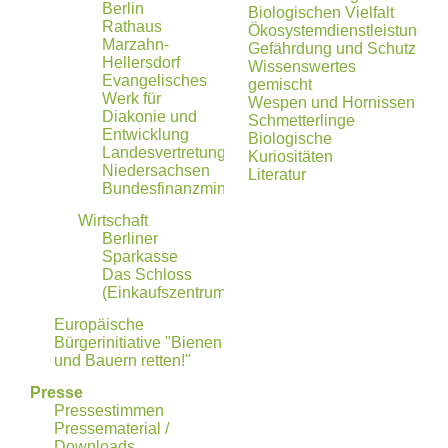
Berlin
Biologischen Vielfalt
Rathaus
Ökosystemdienstleistungen
Marzahn-
Gefährdung und Schutz
Hellersdorf
Wissenswertes
Evangelisches
gemischt
Werk für
Wespen und Hornissen
Diakonie und
Schmetterlinge
Entwicklung
Biologische
Landesvertretung
Kuriositäten
Niedersachsen
Literatur
Bundesfinanzministerium
Wirtschaft
Berliner
Sparkasse
Das Schloss
(Einkaufszentrum)
Europäische
Bürgerinitiative "Bienen
und Bauern retten!"
Presse
Pressestimmen
Pressematerial /
Downloads