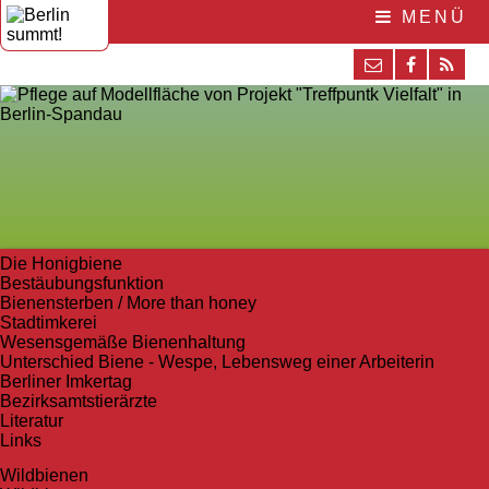
MENÜ
Die Honigbiene
Bestäubungsfunktion
Bienensterben / More than honey
Stadtimkerei
Wesensgemäße Bienenhaltung
Unterschied Biene - Wespe, Lebensweg einer Arbeiterin
Berliner Imkertag
Bezirksamtstierärzte
Literatur
Links
Wildbienen