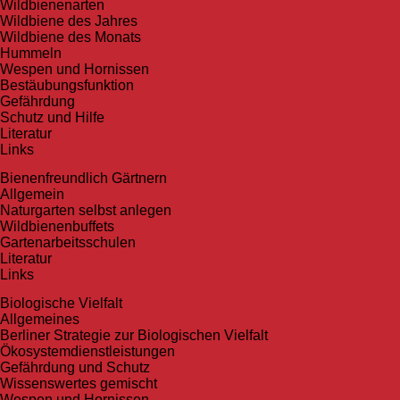
Wildbienenarten
Wildbiene des Jahres
Wildbiene des Monats
Hummeln
Wespen und Hornissen
Bestäubungsfunktion
Gefährdung
Schutz und Hilfe
Literatur
Links
Bienen­freundlich Gärtnern
Allgemein
Naturgarten selbst anlegen
Wildbienenbuffets
Gartenarbeitsschulen
Literatur
Links
Biologische Vielfalt
Allgemeines
Berliner Strategie zur Biologischen Vielfalt
Ökosystemdienstleistungen
Gefährdung und Schutz
Wissenswertes gemischt
Wespen und Hornissen