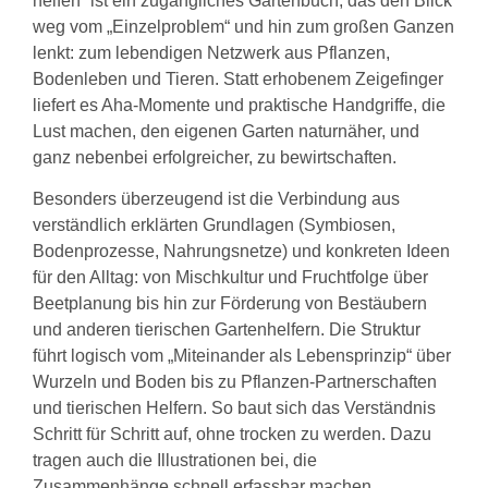
helfen“ ist ein zugängliches Gartenbuch, das den Blick
weg vom „Einzelproblem“ und hin zum großen Ganzen
lenkt: zum lebendigen Netzwerk aus Pflanzen,
Bodenleben und Tieren. Statt erhobenem Zeigefinger
liefert es Aha-Momente und praktische Handgriffe, die
Lust machen, den eigenen Garten naturnäher, und
ganz nebenbei erfolgreicher, zu bewirtschaften.
Besonders überzeugend ist die Verbindung aus
verständlich erklärten Grundlagen (Symbiosen,
Bodenprozesse, Nahrungsnetze) und konkreten Ideen
für den Alltag: von Mischkultur und Fruchtfolge über
Beetplanung bis hin zur Förderung von Bestäubern
und anderen tierischen Gartenhelfern. Die Struktur
führt logisch vom „Miteinander als Lebensprinzip“ über
Wurzeln und Boden bis zu Pflanzen-Partnerschaften
und tierischen Helfern. So baut sich das Verständnis
Schritt für Schritt auf, ohne trocken zu werden. Dazu
tragen auch die Illustrationen bei, die
Zusammenhänge schnell erfassbar machen.