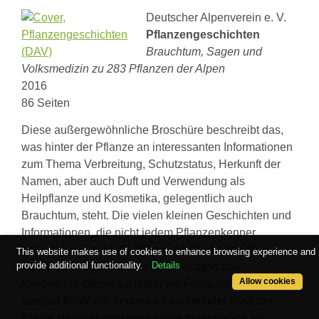
Deutscher Alpenverein e. V.
Pflanzengeschichten
Brauchtum, Sagen und
Volksmedizin zu 283 Pflanzen der Alpen
2016
86 Seiten
Diese außergewöhnliche Broschüre beschreibt das,
was hinter der Pflanze an interessanten Informationen
zum Thema Verbreitung, Schutzstatus, Herkunft der
Namen, aber auch Duft und Verwendung als
Heilpflanze und Kosmetika, gelegentlich auch
Brauchtum, steht. Die vielen kleinen Geschichten und
Informationen, die nicht jedem Pflanzenkenner
geläufig sind, sind die Dinge, die das Leben aber
This website makes use of cookies to enhance browsing experience and
provide additional functionality.
Details
interessant machen, zum Beispiel dass das
Allow cookies
Kriechende Gipskraut
früher als Feinwaschmittel,
speziell für Wolle, verwendet wurde oder dass der
Kleine Wiesenknopf
noch heute gelegentlich als