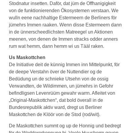
Stodnatur insetten. Daför, dat jüm de Offhanigigkeit
von de funktionierenden Ökosystemen verstaan. We
wulln eene nachhaltige Estermeern de Berliners för
jümehrs Immen raaken. Wenn disse Estermeern dann
in de ünnerscheedlichsten Matreegel un Aktionen
meenen, von denen de Immen stracks odder anners
rum wat hemm, dann hemm wi us Tääl raken.
Us Maskottchen
De Initiative deit de künnig Immen inn Mittelpunkt, för
de deepe Verstahn över de Nuttendier og de
Bedüdung un de schnieke Utsehn von de ossig
Verwandten, de Wildimmen, un jümehrs in Gefohr
befindligsen Levenrüüm gewahr warrn. Afleitet von
„Original-Maskottchen“, dat bold överall in de
Bundesrepublik aktiv ward, dregt us Berliner
Maskottchen de Klöör von de Stod (rod/wit).
De Maskottchen summt og up de Honnig und bedregt
för de Weddererkennung bi. Veele Huusherrn geven