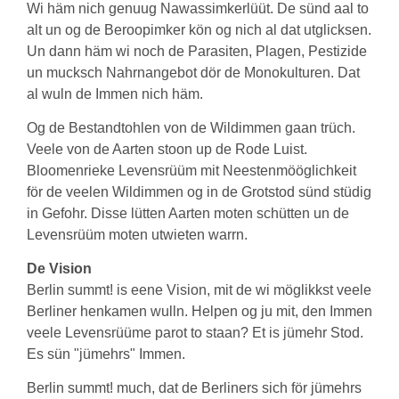
Wi häm nich genuug Nawassimkerlüüt. De sünd aal to
alt un og de Beroopimker kön og nich al dat utglicksen.
Un dann häm wi noch de Parasiten, Plagen, Pestizide
un mucksch Nahrnangebot dör de Monokulturen. Dat
al wuln de Immen nich häm.
Og de Bestandtohlen von de Wildimmen gaan trüch.
Veele von de Aarten stoon up de Rode Luist.
Bloomenrieke Levensrüüm mit Neestenmööglichkeit
för de veelen Wildimmen og in de Grotstod sünd stüdig
in Gefohr. Disse lütten Aarten moten schütten un de
Levensrüüm moten utwieten warrn.
De Vision
Berlin summt! is eene Vision, mit de wi möglikkst veele
Berliner henkamen wulln. Helpen og ju mit, den Immen
veele Levensrüüme parot to staan? Et is jümehr Stod.
Es sün "jümehrs" Immen.
Berlin summt! much, dat de Berliners sich för jümehrs