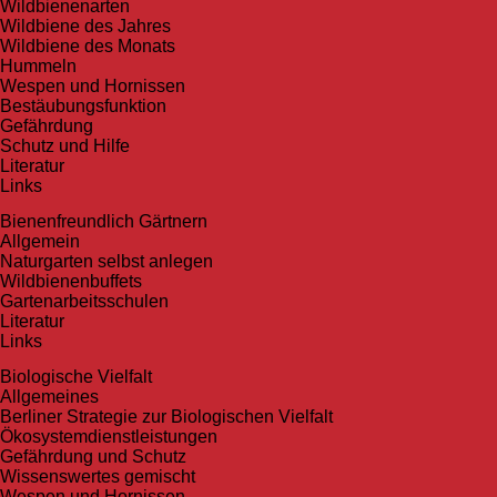
Wildbienenarten
Wildbiene des Jahres
Wildbiene des Monats
Hummeln
Wespen und Hornissen
Bestäubungsfunktion
Gefährdung
Schutz und Hilfe
Literatur
Links
Bienen­freundlich Gärtnern
Allgemein
Naturgarten selbst anlegen
Wildbienenbuffets
Gartenarbeitsschulen
Literatur
Links
Biologische Vielfalt
Allgemeines
Berliner Strategie zur Biologischen Vielfalt
Ökosystemdienstleistungen
Gefährdung und Schutz
Wissenswertes gemischt
Wespen und Hornissen