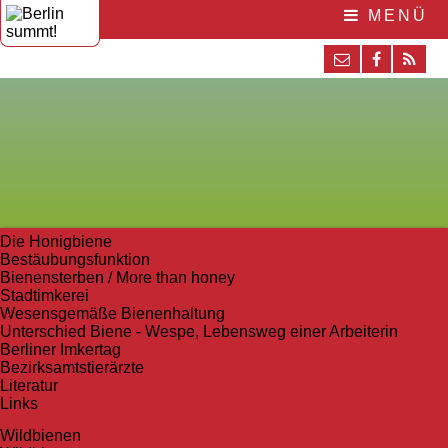
MENÜ
Die Honigbiene
Bestäubungsfunktion
Bienensterben / More than honey
Stadtimkerei
Wesensgemäße Bienenhaltung
Unterschied Biene - Wespe, Lebensweg einer Arbeiterin
Berliner Imkertag
Bezirksamtstierärzte
Literatur
Links
Wildbienen